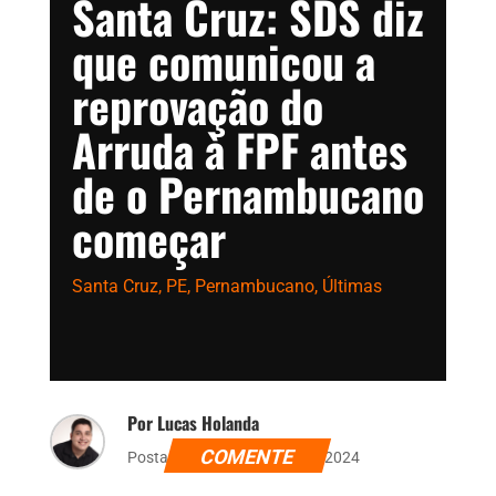
Santa Cruz: SDS diz
que comunicou a
reprovação do
Arruda à FPF antes
de o Pernambucano
começar
Santa Cruz
,
PE
,
Pernambucano
,
Últimas
Por Lucas Holanda
COMENTE
Postado dia 18 de janeiro de 2024