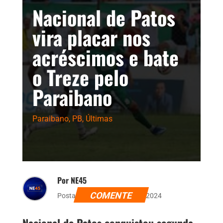
Nacional de Patos
vira placar nos
acréscimos e bate
o Treze pelo
Paraibano
Paraibano
,
PB
,
Últimas
Por NE45
COMENTE
Postado dia 27 de janeiro de 2024
Nacional de Patos conquistou segunda