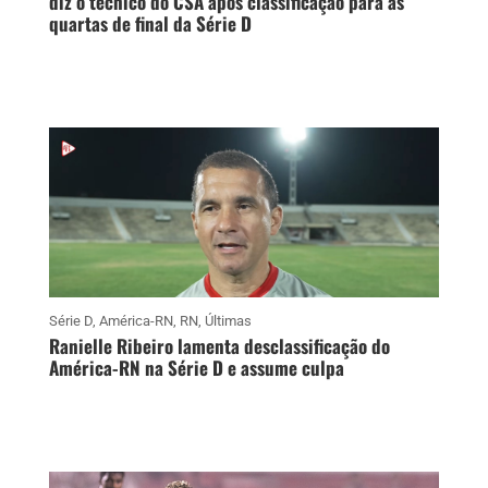
diz o técnico do CSA após classificação para as
quartas de final da Série D
Série D
,
América-RN
,
RN
,
Últimas
Ranielle Ribeiro lamenta desclassificação do
América-RN na Série D e assume culpa