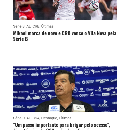
Série B
,
AL
,
CRB
,
Últimas
Mikael marca de novo e CRB vence o Vila Nova pela
Série B
Série D
,
AL
,
CSA
,
Destaque
,
Últimas
“Um passo importante para brigar pelo acesso”,