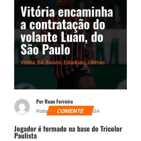
Vitória encaminha
a contratação do
volante Luan, do
São Paulo
Vitória
,
BA
,
Baiano
,
Estaduais
,
Últimas
Por Ruan Ferreira
COMENTE
Postado dia 5 de março de 2024
Jogador é formado na base do Tricolor
Paulista