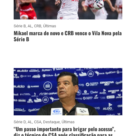
Série B
,
AL
,
CRB
,
Últimas
Mikael marca de novo e CRB vence o Vila Nova pela
Série B
Série D
,
AL
,
CSA
,
Destaque
,
Últimas
“Um passo importante para brigar pelo acesso”,
diz o técnico do CSA após classificação para as