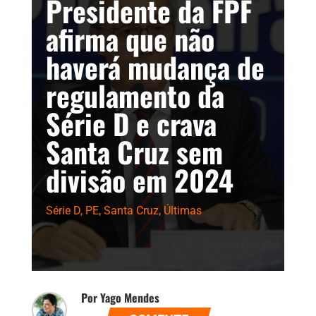
Presidente da FPF
afirma que não
haverá mudança de
regulamento da
Série D e crava
Santa Cruz sem
divisão em 2024
Série D
,
PE
,
Santa Cruz
,
Últimas
Por Yago Mendes