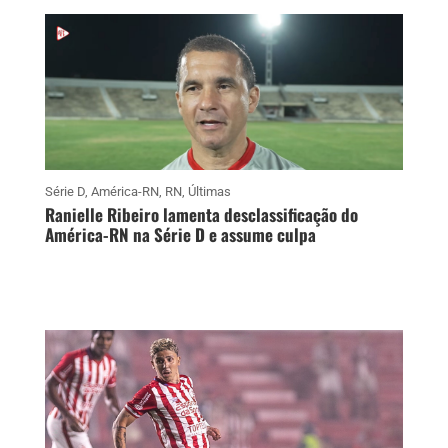
Série D
,
América-RN
,
RN
,
Últimas
Ranielle Ribeiro lamenta desclassificação do
América-RN na Série D e assume culpa