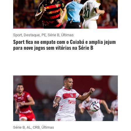
Sport
,
Destaque
,
PE
,
Série B
,
Últimas
Sport fica no empate com o Cuiabá e amplia jejum
para nove jogos sem vitórias na Série B
Série B
,
AL
,
CRB
,
Últimas