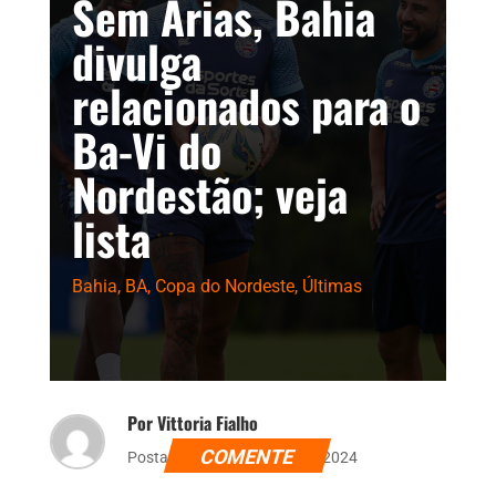
Sem Arias, Bahia
divulga
relacionados para o
Ba-Vi do
Nordestão; veja
lista
Bahia
,
BA
,
Copa do Nordeste
,
Últimas
Por Vittoria Fialho
COMENTE
Postado dia 20 de março de 2024