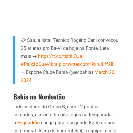
📋 Saiu a lista! Técnico Rogério Ceni convocou
25 atletas pro Ba-Vi de hoje na Fonte. Leia
mais ➡️
https://t.co/tsItltlQJa
#PaixãoQueVibra
pic.twitter.com/9xhJLff2Il
— Esporte Clube Bahia (@ecbahia)
March 20,
2024
Bahia no Nordestão
Líder isolado do Grupo B, com 12 pontos
somados, e invicto há oito jogos na temporada,
o
Esquadrão
chega para o segundo Ba-Vi do ano
com moral. Além do bom futebol, a equipe tricolor