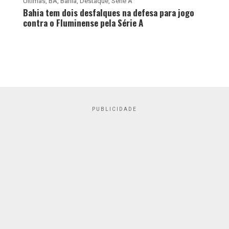
Últimas
,
BA
,
Bahia
,
Destaque
,
Série A
Bahia tem dois desfalques na defesa para jogo
contra o Fluminense pela Série A
PUBLICIDADE