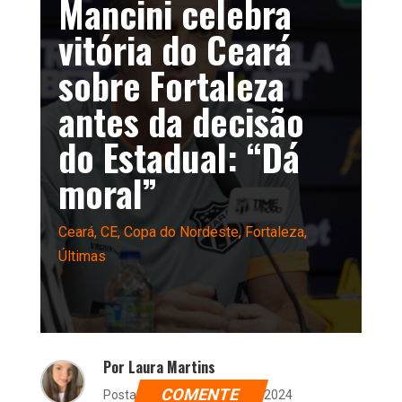
Mancini celebra
vitória do Ceará
sobre Fortaleza
antes da decisão
do Estadual: “Dá
moral”
Ceará
,
CE
,
Copa do Nordeste
,
Fortaleza
,
Últimas
Por Laura Martins
COMENTE
Postado dia 21 de março de 2024