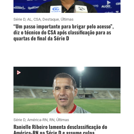
Série D
,
AL
,
CSA
,
Destaque
,
Últimas
“Um passo importante para brigar pelo acesso”,
diz o técnico do CSA após classificação para as
quartas de final da Série D
Série D
,
América-RN
,
RN
,
Últimas
Ranielle Ribeiro lamenta desclassificação do
América-RN na Série D e assume culpa