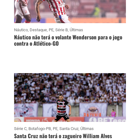
Náutico
,
Destaque
,
PE
,
Série B
,
Últimas
Náutico não terá o volante Wenderson para o jogo
contra o Atlético-GO
Série C
,
Botafogo-PB
,
PE
,
Santa Cruz
,
Últimas
Santa Cruz não terá o zagueiro William Alves