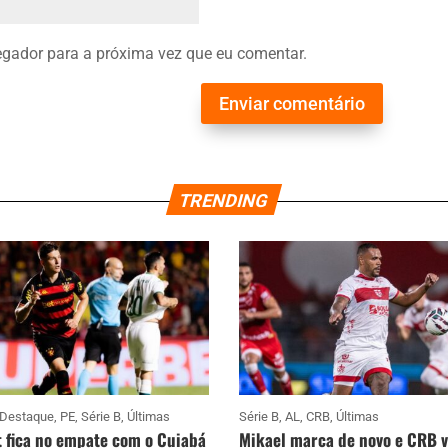
gador para a próxima vez que eu comentar.
Enviar comentário
TRENDING
Destaque
,
PE
,
Série B
,
Últimas
Série B
,
AL
,
CRB
,
Últimas
 fica no empate com o Cuiabá
Mikael marca de novo e CRB 