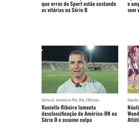
que erros do Sport estão custando
e amp
as vitórias na Série B
sem v
Série D
,
América-RN
,
RN
,
Últimas
Náuti
Ranielle Ribeiro lamenta
Náuti
desclassificação do América-RN na
Wende
Série D e assume culpa
Atlét