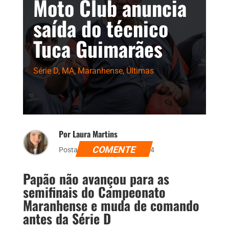
Moto Club anuncia
saída do técnico
Tuca Guimarães
Série D
,
MA
,
Maranhense
,
Últimas
Por Laura Martins
COMENTE
Postado dia 4 de abril de 2024
Papão não avançou para as
semifinais do Campeonato
Maranhense e muda de comando
antes da Série D