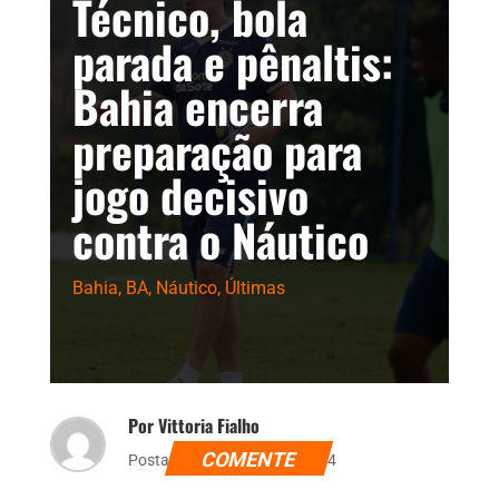
Técnico, bola
parada e pênaltis:
Bahia encerra
preparação para
jogo decisivo
contra o Náutico
Bahia
,
BA
,
Náutico
,
Últimas
Por Vittoria Fialho
COMENTE
Postado dia 9 de abril de 2024