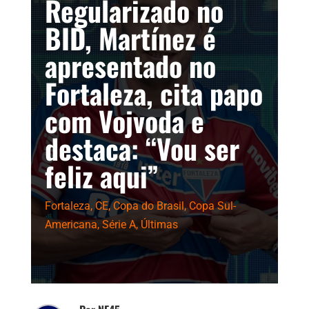
Regularizado no
BID, Martínez é
apresentado no
Fortaleza, cita papo
com Vojvoda e
destaca: “Vou ser
feliz aqui”
Fortaleza
,
CE
,
Copa do Brasil
,
Copa Sul-
Americana
,
Série A
,
Últimas