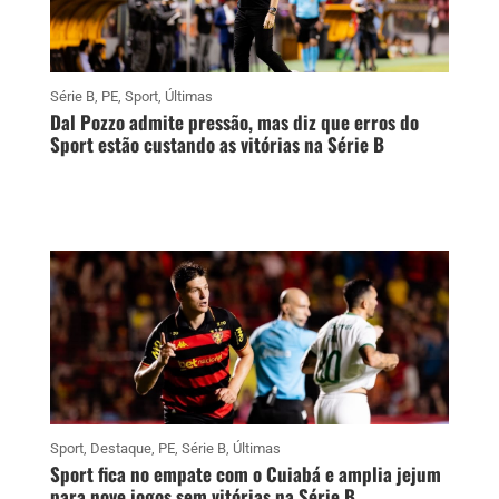
Série B
,
PE
,
Sport
,
Últimas
Dal Pozzo admite pressão, mas diz que erros do
Sport estão custando as vitórias na Série B
Sport
,
Destaque
,
PE
,
Série B
,
Últimas
Sport fica no empate com o Cuiabá e amplia jejum
para nove jogos sem vitórias na Série B