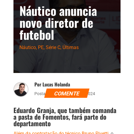
Náutico anuncia
novo diretor de
futebol
Náutico
,
PE
,
Série C
,
Últimas
Por Lucas Holanda
COMENTE
Postado dia 12 de junho de 2024
Eduardo Granja, que também comanda
a pasta de Fomentos, fará parte do
departamento
Além da contratação do técnico Bruno Pivetti
, o