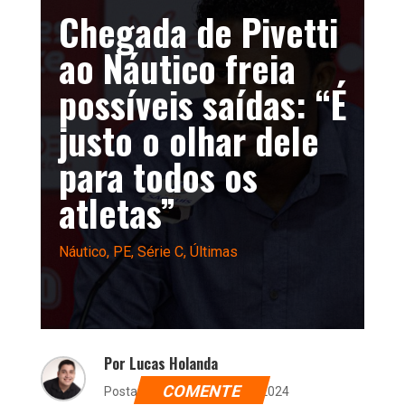
Chegada de Pivetti
ao Náutico freia
possíveis saídas: “É
justo o olhar dele
para todos os
atletas”
Náutico
,
PE
,
Série C
,
Últimas
Por Lucas Holanda
COMENTE
Postado dia 12 de junho de 2024