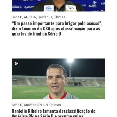
Série D
,
AL
,
CSA
,
Destaque
,
Últimas
“Um passo importante para brigar pelo acesso”,
diz o técnico do CSA após classificação para as
quartas de final da Série D
Série D
,
América-RN
,
RN
,
Últimas
Ranielle Ribeiro lamenta desclassificação do
América-RN na Série D e assume culpa