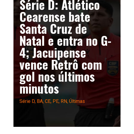
Série D: Atlético
Cearense bate
Santa Cruz de
Natal e entra no G-
4; Jacuipense
vence Retrô com
gol nos últimos
minutos
Série D
,
BA
,
CE
,
PE
,
RN
,
Últimas