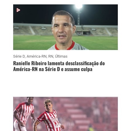
Série D
,
América-RN
,
RN
,
Últimas
Ranielle Ribeiro lamenta desclassificação do
América-RN na Série D e assume culpa