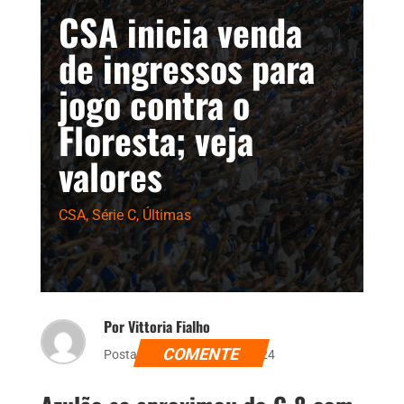
CSA inicia venda
de ingressos para
jogo contra o
Floresta; veja
valores
CSA
,
Série C
,
Últimas
Por Vittoria Fialho
COMENTE
Postado dia 8 de julho de 2024