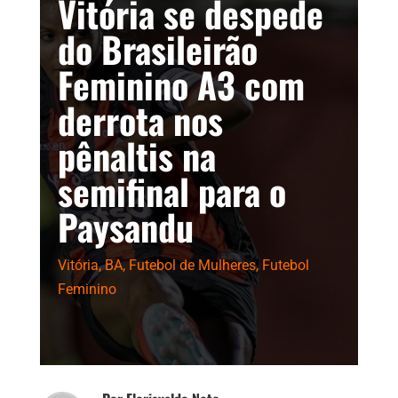
Vitória se despede
do Brasileirão
Feminino A3 com
derrota nos
pênaltis na
semifinal para o
Paysandu
Vitória
,
BA
,
Futebol de Mulheres
,
Futebol
Feminino