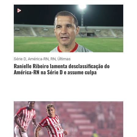
Série D
,
América-RN
,
RN
,
Últimas
Ranielle Ribeiro lamenta desclassificação do
América-RN na Série D e assume culpa