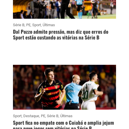
Série B
,
PE
,
Sport
,
Últimas
Dal Pozzo admite pressão, mas diz que erros do
Sport estão custando as vitórias na Série B
Sport
,
Destaque
,
PE
,
Série B
,
Últimas
Sport fica no empate com o Cuiabá e amplia jejum
para nove jogos sem vitórias na Série B