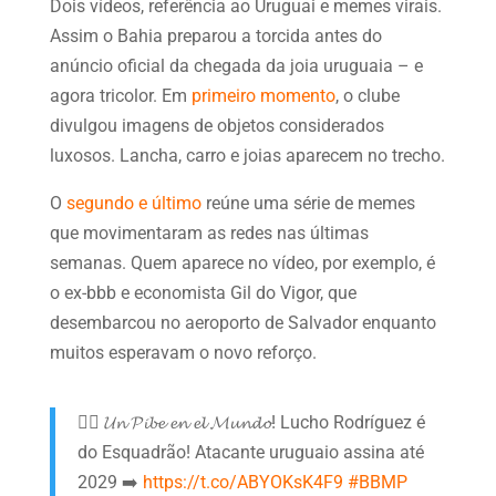
Dois vídeos, referência ao Uruguai e memes virais.
Assim o Bahia preparou a torcida antes do
anúncio oficial da chegada da joia uruguaia – e
agora tricolor. Em
primeiro momento
, o clube
divulgou imagens de objetos considerados
luxosos. Lancha, carro e joias aparecem no trecho.
O
segundo e último
reúne uma série de memes
que movimentaram as redes nas últimas
semanas. Quem aparece no vídeo, por exemplo, é
o ex-bbb e economista Gil do Vigor, que
desembarcou no aeroporto de Salvador enquanto
muitos esperavam o novo reforço.
✍🏽 𝓤𝓷 𝓟𝓲𝓫𝓮 𝓮𝓷 𝓮𝓵 𝓜𝓾𝓷𝓭𝓸! Lucho Rodríguez é
do Esquadrão! Atacante uruguaio assina até
2029 ➡️
https://t.co/ABYOKsK4F9
#BBMP