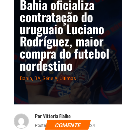
Bahia oficializa
contratação do
uruguaio Luciano
Rodríguez, maior
compra do futebol
nordestino
Bahia
,
BA
,
Série A
,
Últimas
Por Vittoria Fialho
COMENTE
Postado dia 26 de julho de 2024