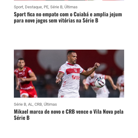
Sport
,
Destaque
,
PE
,
Série B
,
Últimas
Sport fica no empate com o Cuiabá e amplia jejum
para nove jogos sem vitórias na Série B
Série B
,
AL
,
CRB
,
Últimas
Mikael marca de novo e CRB vence o Vila Nova pela
Série B