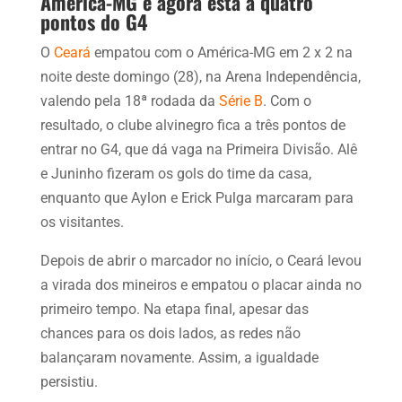
América-MG e agora está a quatro
pontos do G4
O
Ceará
empatou com o América-MG em 2 x 2 na
noite deste domingo (28), na Arena Independência,
valendo pela 18ª rodada da
Série B
. Com o
resultado, o clube alvinegro fica a três pontos de
entrar no G4, que dá vaga na Primeira Divisão. Alê
e Juninho fizeram os gols do time da casa,
enquanto que Aylon e Erick Pulga marcaram para
os visitantes.
Depois de abrir o marcador no início, o Ceará levou
a virada dos mineiros e empatou o placar ainda no
primeiro tempo. Na etapa final, apesar das
chances para os dois lados, as redes não
balançaram novamente. Assim, a igualdade
persistiu.