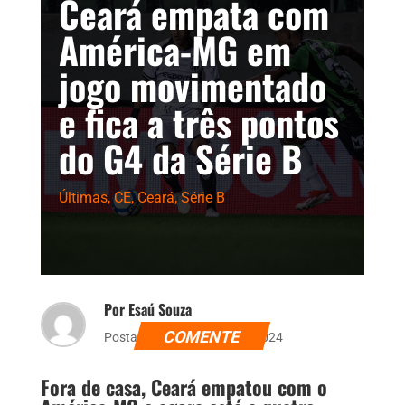
Ceará empata com
América-MG em
jogo movimentado
e fica a três pontos
do G4 da Série B
Últimas
,
CE
,
Ceará
,
Série B
Por Esaú Souza
COMENTE
Postado dia 28 de julho de 2024
Fora de casa, Ceará empatou com o