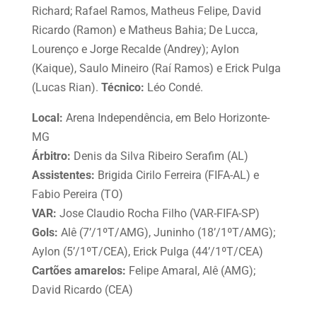
Richard; Rafael Ramos, Matheus Felipe, David
Ricardo (Ramon) e Matheus Bahia; De Lucca,
Lourenço e Jorge Recalde (Andrey); Aylon
(Kaique), Saulo Mineiro (Raí Ramos) e Erick Pulga
(Lucas Rian).
Técnico:
Léo Condé.
Local:
Arena Independência, em Belo Horizonte-
MG
Árbitro:
Denis da Silva Ribeiro Serafim (AL)
Assistentes:
Brigida Cirilo Ferreira (FIFA-AL) e
Fabio Pereira (TO)
VAR:
Jose Claudio Rocha Filho (VAR-FIFA-SP)
Gols:
Alê (7’/1ºT/AMG), Juninho (18’/1ºT/AMG);
Aylon (5’/1ºT/CEA), Erick Pulga (44’/1ºT/CEA)
Cartões amarelos:
Felipe Amaral, Alê (AMG);
David Ricardo (CEA)