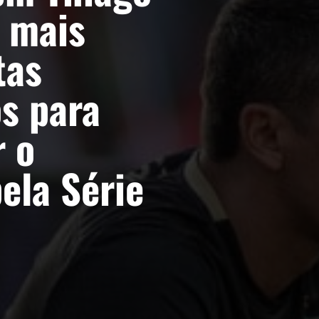
e mais
tas
s para
r o
ela Série