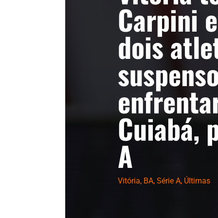
Carpini 
dois atle
suspenso
enfrenta
Cuiabá, p
A
Vitória
,
BA
,
Série A
,
Últimas