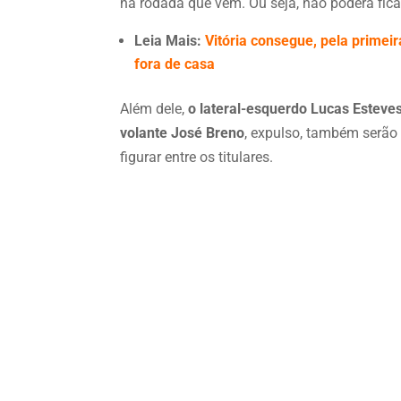
na rodada que vem. Ou seja, não poderá ficar
Leia Mais:
Vitória consegue, pela primeir
fora de casa
Além dele,
o lateral-esquerdo Lucas Esteve
volante José Breno
, expulso, também serão 
figurar entre os titulares.