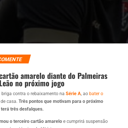
COMENTE
 cartão amarelo diante do Palmeiras
 Leão no próximo jogo
 briga contra o rebaixamento na
Série A
, ao
bater o
a de casa.
Três pontos que motivam para o próximo
 terá três desfalques.
omou o terceiro cartão amarelo
e cumprirá suspensão