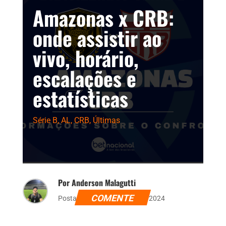
Amazonas x CRB:
onde assistir ao
vivo, horário,
escalações e
estatísticas
Série B
,
AL
,
CRB
,
Últimas
Por Anderson Malagutti
COMENTE
Postado dia 17 de agosto de 2024