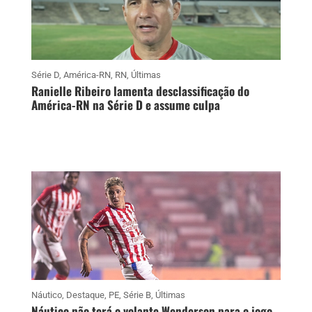
Série D
,
América-RN
,
RN
,
Últimas
Ranielle Ribeiro lamenta desclassificação do
América-RN na Série D e assume culpa
Náutico
,
Destaque
,
PE
,
Série B
,
Últimas
Náutico não terá o volante Wenderson para o jogo