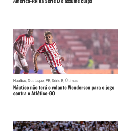
América-RN na Série D e assume culpa
Náutico
,
Destaque
,
PE
,
Série B
,
Últimas
Náutico não terá o volante Wenderson para o jogo
contra o Atlético-GO