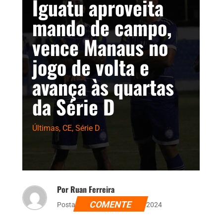
Iguatu aproveita
mando de campo,
vence Manaus no
jogo de volta e
avança às quartas
da Série D
Últimas
,
CE
,
Série D
Por Ruan Ferreira
COMENTE
Postado dia 18 de agosto de 2024