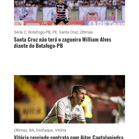
Série C
,
Botafogo-PB
,
PE
,
Santa Cruz
,
Últimas
Santa Cruz não terá o zagueiro William Alves
diante do Botafogo-PB
Últimas
,
BA
,
Destaque
,
Vitória
Vitória rescinde contrato com Aitor Cantalapiedra