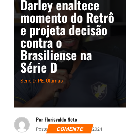
Darley enaltece
momento do Retrô
e projeta decisão
contra o
Brasiliense na
Série D
Série D
,
PE
,
Últimas
Por Florisvaldo Neto
COMENTE
Postado dia 29 de agosto de 2024