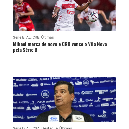
Série B
,
AL
,
CRB
,
Últimas
Mikael marca de novo e CRB vence o Vila Nova
pela Série B
Série D
,
AL
,
CSA
,
Destaque
,
Últimas