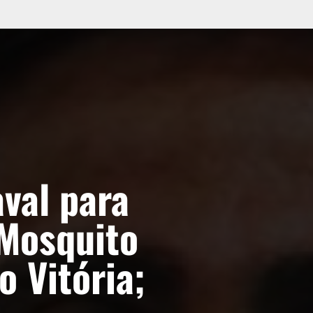
aval para
Mosquito
o Vitória;