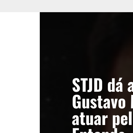
STJD dá 
Gustavo 
atuar pel