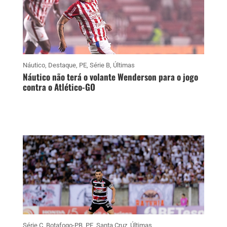
Náutico
,
Destaque
,
PE
,
Série B
,
Últimas
Náutico não terá o volante Wenderson para o jogo
contra o Atlético-GO
Série C
,
Botafogo-PB
,
PE
,
Santa Cruz
,
Últimas