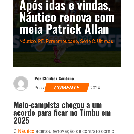
Após idas e vindas,
Náutico renova com
meia Patrick Allan
Náutico
,
PE
,
Pernambucano
,
Série C
,
Últimas
Por Clauber Santana
COMENTE
Postado dia 5 de setembro de 2024
Meio-campista chegou a um
acordo para ficar no Timbu em
2025
O
Náutico
acertou renovação de contrato com o