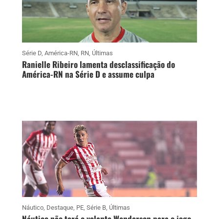
Série D
,
América-RN
,
RN
,
Últimas
Ranielle Ribeiro lamenta desclassificação do
América-RN na Série D e assume culpa
Náutico
,
Destaque
,
PE
,
Série B
,
Últimas
Náutico não terá o volante Wenderson para o jogo