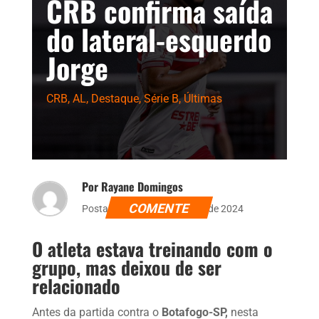
CRB confirma saída
do lateral-esquerdo
Jorge
CRB
,
AL
,
Destaque
,
Série B
,
Últimas
Por Rayane Domingos
COMENTE
Postado dia 24 de setembro de 2024
O atleta estava treinando com o
grupo, mas deixou de ser
relacionado
Antes da partida contra o
Botafogo-SP,
nesta