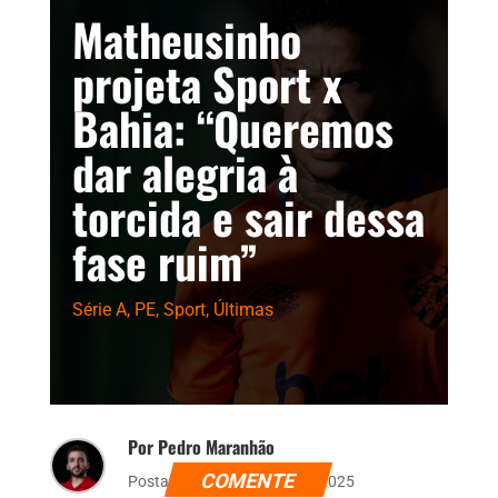
Matheusinho
projeta Sport x
Bahia: “Queremos
dar alegria à
torcida e sair dessa
fase ruim”
Série A
,
PE
,
Sport
,
Últimas
Por Pedro Maranhão
COMENTE
Postado dia 1 de agosto de 2025