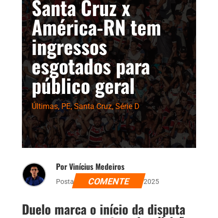
Santa Cruz x
América-RN tem
ingressos
esgotados para
público geral
Últimas
,
PE
,
Santa Cruz
,
Série D
Por Vinícius Medeiros
COMENTE
Postado dia 28 de agosto de 2025
Duelo marca o início da disputa