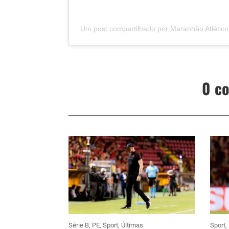
Um post compartilhado por Maranhão Atlético
0 c
Série B
,
PE
,
Sport
,
Últimas
Sport
,