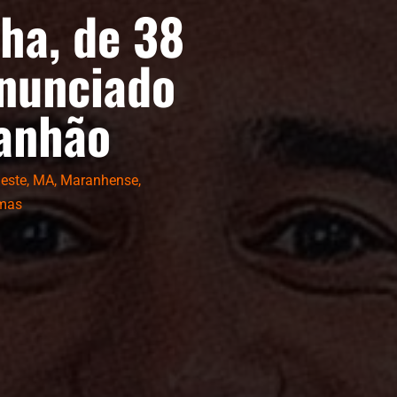
ha, de 38
anunciado
anhão
este
,
MA
,
Maranhense
,
imas