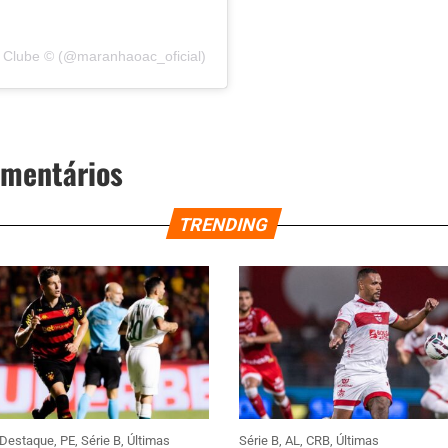
 Clube ©️ (@maranhaoac_oficial)
omentários
TRENDING
Destaque
,
PE
,
Série B
,
Últimas
Série B
,
AL
,
CRB
,
Últimas