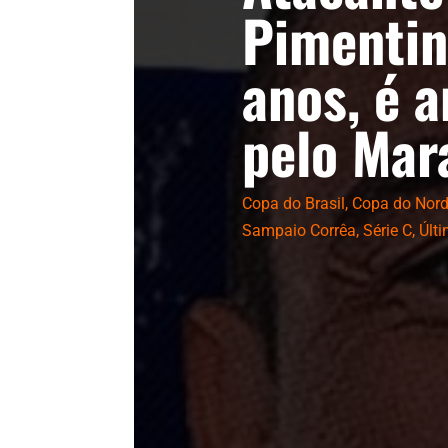
Pimentin
anos, é 
pelo Mar
Copa do Brasil
,
Copa do Nord
Sampaio Corrêa
,
Série C
,
Últ