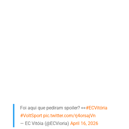
Foi aqui que pediram spoiler? 👀
#ECVitória
#VoltSport
pic.twitter.com/rj4orsajVn
— EC Vitóia (@ECVioria)
April 16, 2026