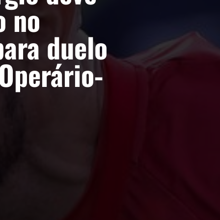
o no
para duelo
 Operário-