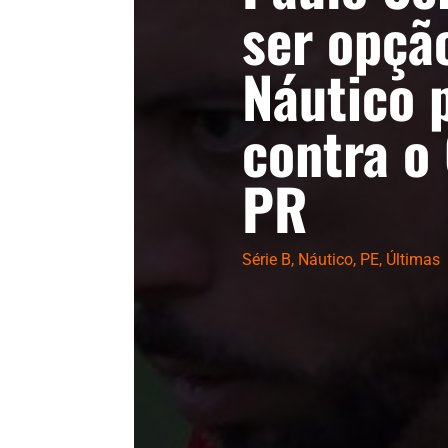
ser opçã
Náutico 
contra o
PR
Série B
,
Náutico
,
PE
,
Últimas