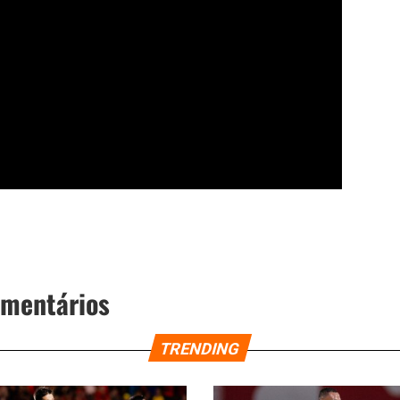
omentários
TRENDING