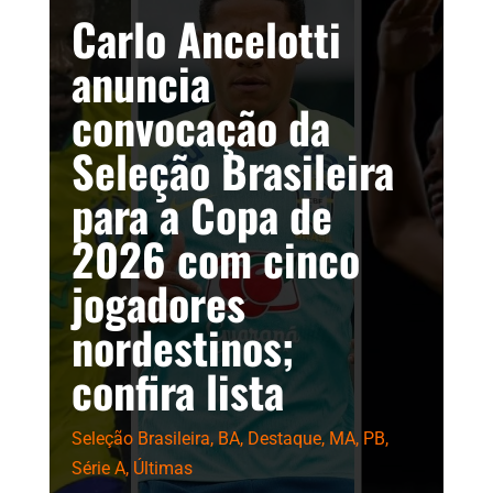
Carlo Ancelotti
anuncia
convocação da
Seleção Brasileira
para a Copa de
2026 com cinco
jogadores
nordestinos;
confira lista
Seleção Brasileira
,
BA
,
Destaque
,
MA
,
PB
,
Série A
,
Últimas