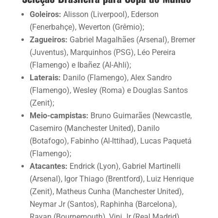
Goleiros:
Alisson (Liverpool), Ederson
(Fenerbahçe), Weverton (Grêmio);
Zagueiros:
Gabriel Magalhães (Arsenal), Bremer
(Juventus), Marquinhos (PSG), Léo Pereira
(Flamengo) e Ibañez (Al-Ahli);
Laterais:
Danilo (Flamengo), Alex Sandro
(Flamengo), Wesley (Roma) e Douglas Santos
(Zenit);
Meio-campistas:
Bruno Guimarães (Newcastle,
Casemiro (Manchester United), Danilo
(Botafogo), Fabinho (Al-Ittihad), Lucas Paquetá
(Flamengo);
Atacantes:
Endrick (Lyon), Gabriel Martinelli
(Arsenal), Igor Thiago (Brentford), Luiz Henrique
(Zenit), Matheus Cunha (Manchester United),
Neymar Jr (Santos), Raphinha (Barcelona),
Rayan (Bournemouth), Vini Jr (Real Madrid).