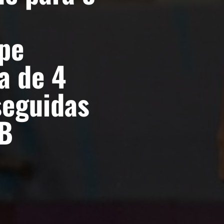
pe
a de 4
seguidas
 B