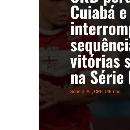
Cuiabá e
interrom
sequênci
vitórias 
na Série
Série B
,
AL
,
CRB
,
Últimas