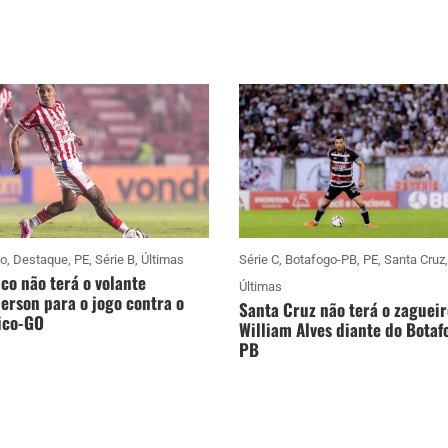
co
,
Destaque
,
PE
,
Série B
,
Últimas
Série C
,
Botafogo-PB
,
PE
,
Santa Cruz
,
co não terá o volante
Últimas
rson para o jogo contra o
Santa Cruz não terá o zagueir
ico-GO
William Alves diante do Botaf
PB