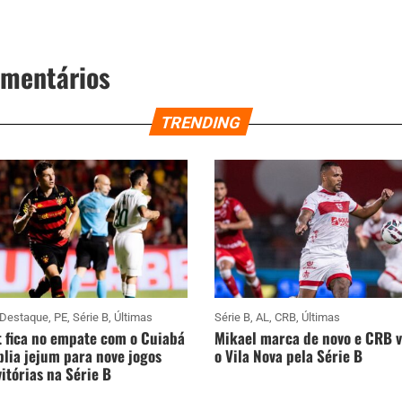
omentários
TRENDING
Destaque
,
PE
,
Série B
,
Últimas
Série B
,
AL
,
CRB
,
Últimas
 fica no empate com o Cuiabá
Mikael marca de novo e CRB 
lia jejum para nove jogos
o Vila Nova pela Série B
itórias na Série B