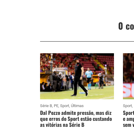
0 c
Série B
,
PE
,
Sport
,
Últimas
Sport
,
Dal Pozzo admite pressão, mas diz
Sport
que erros do Sport estão custando
e amp
as vitórias na Série B
sem v