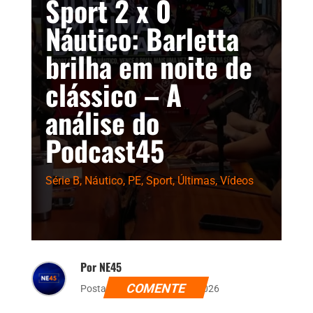
Sport 2 x 0
Náutico: Barletta
brilha em noite de
clássico – A
análise do
Podcast45
Série B
,
Náutico
,
PE
,
Sport
,
Últimas
,
Vídeos
Por NE45
COMENTE
Postado dia 31 de maio de 2026