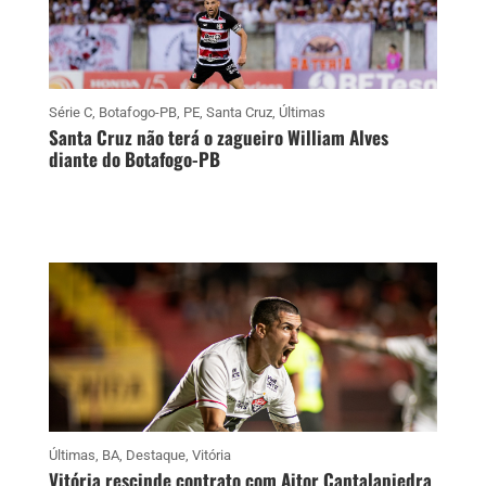
Série C
,
Botafogo-PB
,
PE
,
Santa Cruz
,
Últimas
Santa Cruz não terá o zagueiro William Alves
diante do Botafogo-PB
Últimas
,
BA
,
Destaque
,
Vitória
Vitória rescinde contrato com Aitor Cantalapiedra