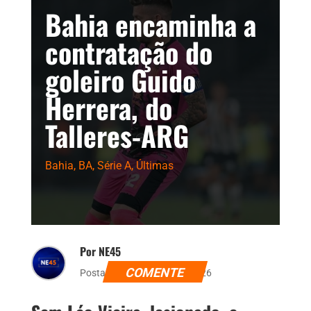
Bahia encaminha a
contratação do
goleiro Guido
Herrera, do
Talleres-ARG
Bahia
,
BA
,
Série A
,
Últimas
Por NE45
COMENTE
Postado dia 5 de julho de 2026