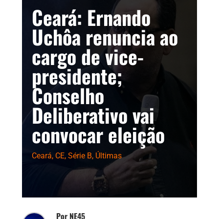
Ceará: Ernando
Uchôa renuncia ao
cargo de vice-
presidente;
Conselho
Deliberativo vai
convocar eleição
Ceará
,
CE
,
Série B
,
Últimas
Por NE45