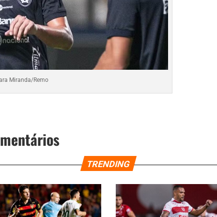
ara Miranda/Remo
omentários
TRENDING