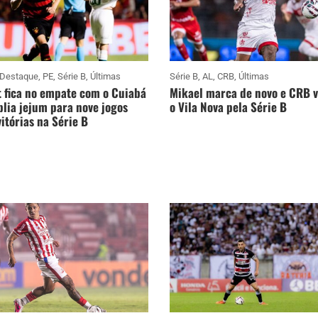
Destaque
,
PE
,
Série B
,
Últimas
Série B
,
AL
,
CRB
,
Últimas
 fica no empate com o Cuiabá
Mikael marca de novo e CRB 
lia jejum para nove jogos
o Vila Nova pela Série B
itórias na Série B