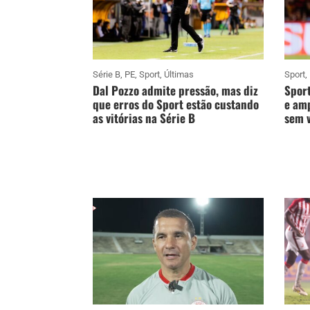
Série B
,
PE
,
Sport
,
Últimas
Sport
,
Dal Pozzo admite pressão, mas diz
Sport
que erros do Sport estão custando
e amp
as vitórias na Série B
sem v