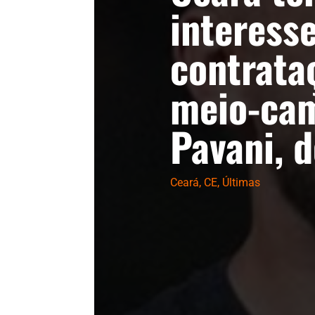
interess
contrata
meio-ca
Pavani, 
Ceará
,
CE
,
Últimas