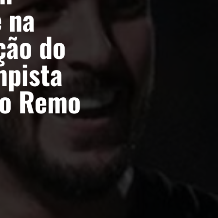
e na
ção do
mpista
do Remo