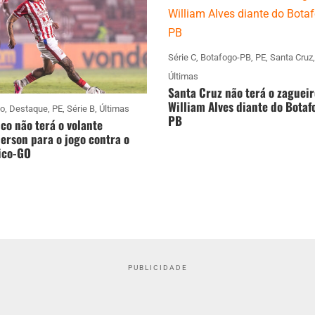
Série C
,
Botafogo-PB
,
PE
,
Santa Cruz
,
Últimas
Santa Cruz não terá o zagueir
William Alves diante do Botaf
co
,
Destaque
,
PE
,
Série B
,
Últimas
PB
co não terá o volante
rson para o jogo contra o
ico-GO
PUBLICIDADE