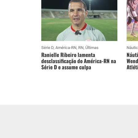
Série D
,
América-RN
,
RN
,
Últimas
Náuti
Ranielle Ribeiro lamenta
Náuti
desclassificação do América-RN na
Wende
Série D e assume culpa
Atlét