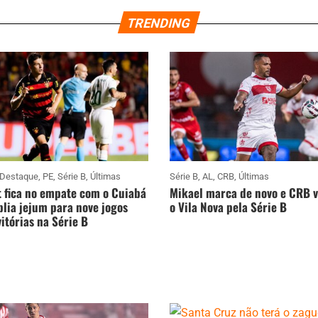
TRENDING
Destaque
,
PE
,
Série B
,
Últimas
Série B
,
AL
,
CRB
,
Últimas
 fica no empate com o Cuiabá
Mikael marca de novo e CRB 
lia jejum para nove jogos
o Vila Nova pela Série B
itórias na Série B