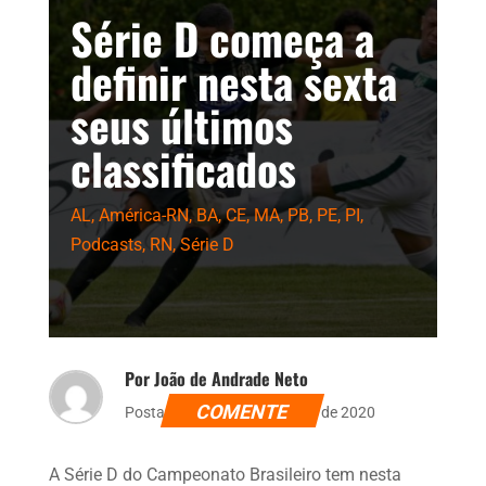
Série D começa a
definir nesta sexta
seus últimos
classificados
AL
,
América-RN
,
BA
,
CE
,
MA
,
PB
,
PE
,
PI
,
Podcasts
,
RN
,
Série D
Por João de Andrade Neto
COMENTE
Postado dia 26 de novembro de 2020
A Série D do Campeonato Brasileiro tem nesta