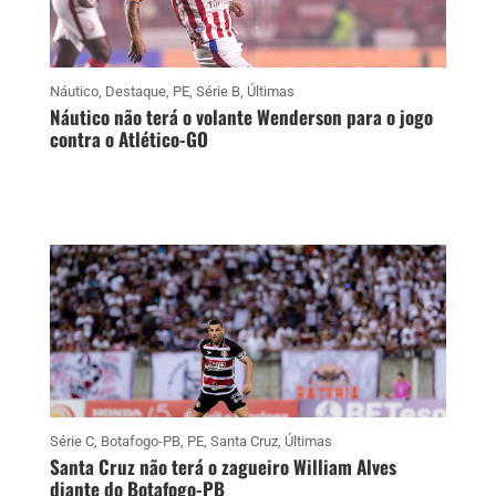
Náutico
,
Destaque
,
PE
,
Série B
,
Últimas
Náutico não terá o volante Wenderson para o jogo
contra o Atlético-GO
Série C
,
Botafogo-PB
,
PE
,
Santa Cruz
,
Últimas
Santa Cruz não terá o zagueiro William Alves
diante do Botafogo-PB