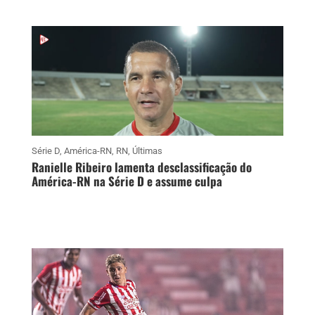
Série D
,
América-RN
,
RN
,
Últimas
Ranielle Ribeiro lamenta desclassificação do
América-RN na Série D e assume culpa