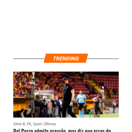
TRENDING
Série B
,
PE
,
Sport
,
Últimas
Dal Pozzo admite pressão, mas diz que erros do