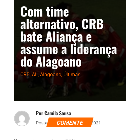
Com time
alternativo, CRB
bate Aliança e
assume a liderança
do Alagoano
CRB
,
AL
,
Alagoano
,
Últimas
Por Camila Sousa
COMENTE
Postado dia 10 de março de 2021