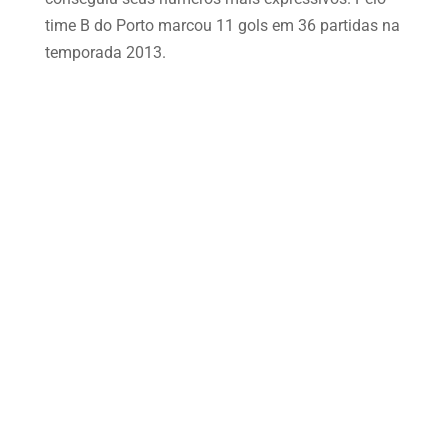
time B do Porto marcou 11 gols em 36 partidas na
temporada 2013.