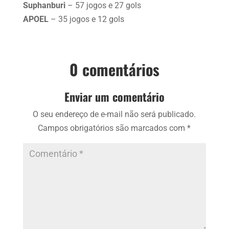
Suphanburi
– 57 jogos e 27 gols
APOEL
– 35 jogos e 12 gols
0 comentários
Enviar um comentário
O seu endereço de e-mail não será publicado.
Campos obrigatórios são marcados com
*