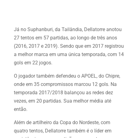
Já no Suphanburi, da Tailândia, Dellatorre anotou
27 tentos em 57 partidas, ao longo de três anos
(2016, 2017 e 2019). Sendo que em 2017 registrou
a melhor marca em uma única temporada, com 14
gols em 22 jogos.
O jogador também defendeu o APOEL, do Chipre,
onde em 35 compromissos marcou 12 gols. Na
temporada 2017/2018 balançou as redes dez
vezes, em 20 partidas. Sua melhor média até
então.
Além de artilheiro da Copa do Nordeste, com
quatro tentos, Dellatorre também é o líder em