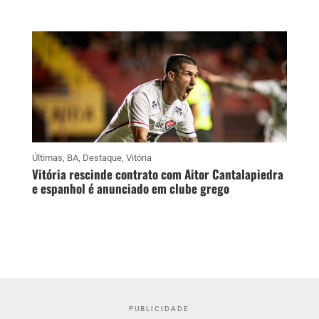
Últimas
,
BA
,
Destaque
,
Vitória
Vitória rescinde contrato com Aitor Cantalapiedra
e espanhol é anunciado em clube grego
PUBLICIDADE