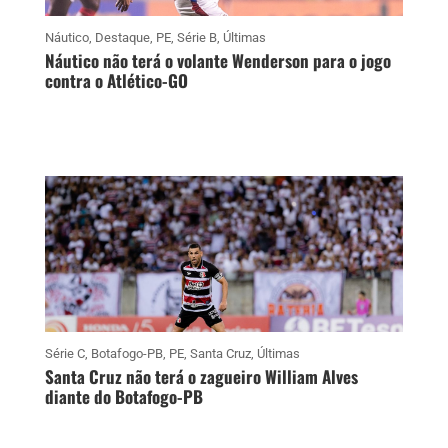
Náutico
,
Destaque
,
PE
,
Série B
,
Últimas
Náutico não terá o volante Wenderson para o jogo
contra o Atlético-GO
Série C
,
Botafogo-PB
,
PE
,
Santa Cruz
,
Últimas
Santa Cruz não terá o zagueiro William Alves
diante do Botafogo-PB