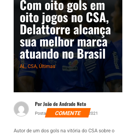
Com oito gols em
oito jogos no CSA,
Delattorre alcança
sua melhor marca
atuando no Brasil
AL
,
CSA
,
Últimas
Por João de Andrade Neto
COMENTE
Postado dia 24 de março de 2021
Autor de um dos gols na vitória do CSA sobre o