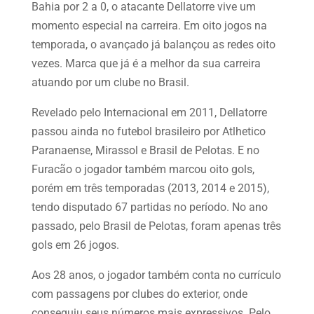
Bahia por 2 a 0, o atacante Dellatorre vive um
momento especial na carreira. Em oito jogos na
temporada, o avançado já balançou as redes oito
vezes. Marca que já é a melhor da sua carreira
atuando por um clube no Brasil.
Revelado pelo Internacional em 2011, Dellatorre
passou ainda no futebol brasileiro por Atlhetico
Paranaense, Mirassol e Brasil de Pelotas. E no
Furacão o jogador também marcou oito gols,
porém em três temporadas (2013, 2014 e 2015),
tendo disputado 67 partidas no período. No ano
passado, pelo Brasil de Pelotas, foram apenas três
gols em 26 jogos.
Aos 28 anos, o jogador também conta no currículo
com passagens por clubes do exterior, onde
conseguiu seus números mais expressivos. Pelo