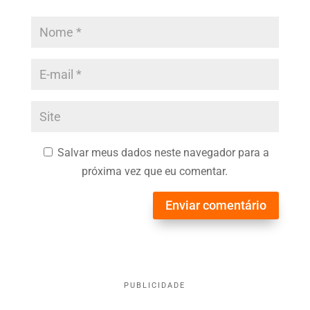
Salvar meus dados neste navegador para a
próxima vez que eu comentar.
Enviar comentário
PUBLICIDADE