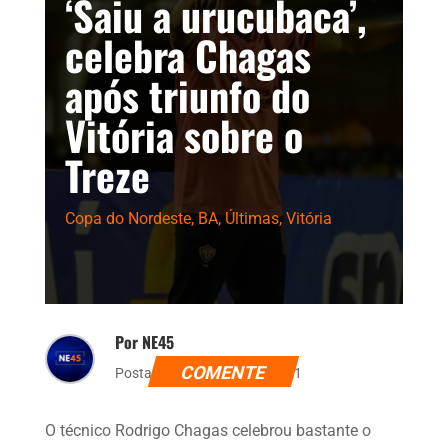
‘Saiu a urucubaca’,
celebra Chagas
após triunfo do
Vitória sobre o
Treze
Copa do Nordeste
,
BA
,
Últimas
,
Vitória
Por NE45
COMENTE
Postado dia 4 de abril de 2021
O técnico Rodrigo Chagas celebrou bastante o