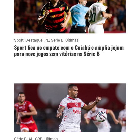
Sport
,
Destaque
,
PE
,
Série B
,
Últimas
Sport fica no empate com o Cuiabá e amplia jejum
para nove jogos sem vitórias na Série B
Série B
,
AL
,
CRB
,
Últimas