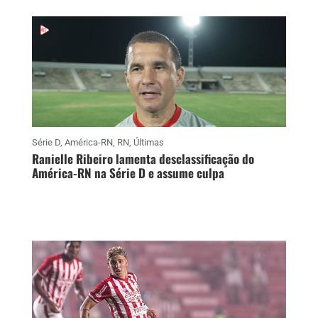
Série D
,
América-RN
,
RN
,
Últimas
Ranielle Ribeiro lamenta desclassificação do
América-RN na Série D e assume culpa