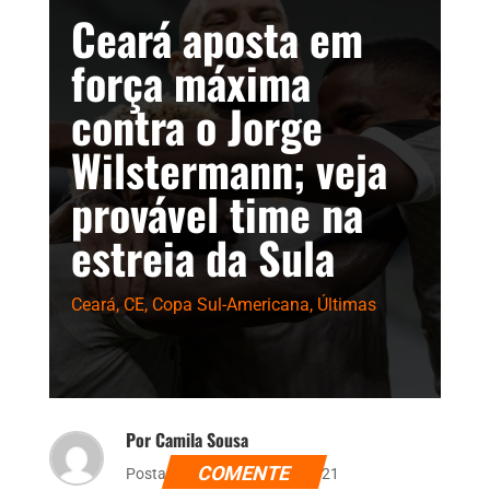
Ceará aposta em
força máxima
contra o Jorge
Wilstermann; veja
provável time na
estreia da Sula
Ceará
,
CE
,
Copa Sul-Americana
,
Últimas
Por Camila Sousa
COMENTE
Postado dia 20 de abril de 2021