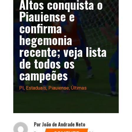
Altos conquista o
Piauiense e
confirma
hegemonia
recente; veja lista
de todos os
campeões
PI
,
Estaduais
,
Piauiense
,
Últimas
Por João de Andrade Neto