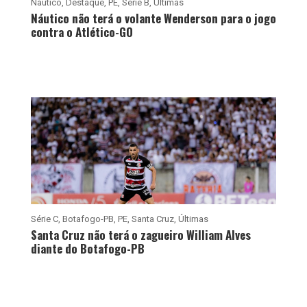
Náutico
,
Destaque
,
PE
,
Série B
,
Últimas
Náutico não terá o volante Wenderson para o jogo
contra o Atlético-GO
Série C
,
Botafogo-PB
,
PE
,
Santa Cruz
,
Últimas
Santa Cruz não terá o zagueiro William Alves
diante do Botafogo-PB