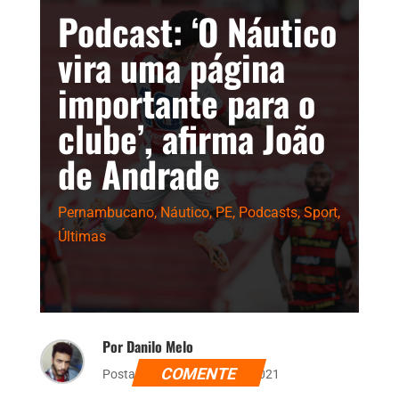
Podcast: ‘O Náutico
vira uma página
importante para o
clube’, afirma João
de Andrade
Pernambucano
,
Náutico
,
PE
,
Podcasts
,
Sport
,
Últimas
Por Danilo Melo
COMENTE
Postado dia 23 de maio de 2021