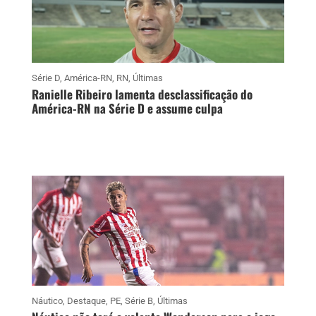
Série D
,
América-RN
,
RN
,
Últimas
Ranielle Ribeiro lamenta desclassificação do
América-RN na Série D e assume culpa
Náutico
,
Destaque
,
PE
,
Série B
,
Últimas