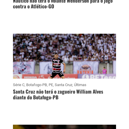
Náutico não terá o volante Wenderson para o jogo
contra o Atlético-GO
Série C
,
Botafogo-PB
,
PE
,
Santa Cruz
,
Últimas
Santa Cruz não terá o zagueiro William Alves
diante do Botafogo-PB