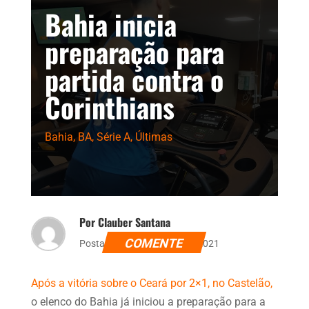
Bahia inicia
preparação para
partida contra o
Corinthians
Bahia
,
BA
,
Série A
,
Últimas
Por Clauber Santana
COMENTE
Postado dia 17 de junho de 2021
Após a vitória sobre o Ceará por 2×1, no Castelão,
o elenco do Bahia já iniciou a preparação para a