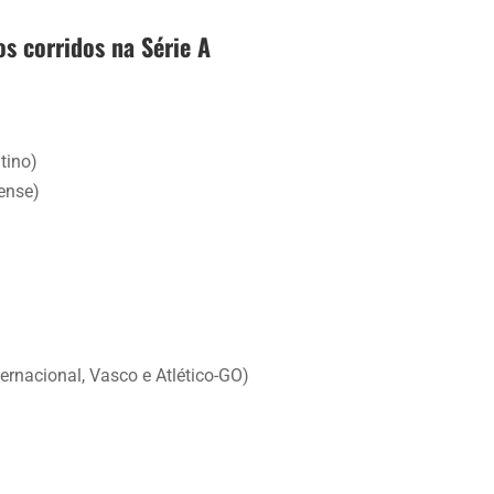
s corridos na Série A
tino)
nense)
ternacional, Vasco e Atlético-GO)