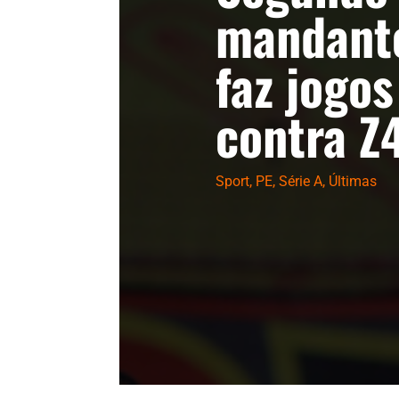
mandante
faz jogo
contra Z
Sport
,
PE
,
Série A
,
Últimas